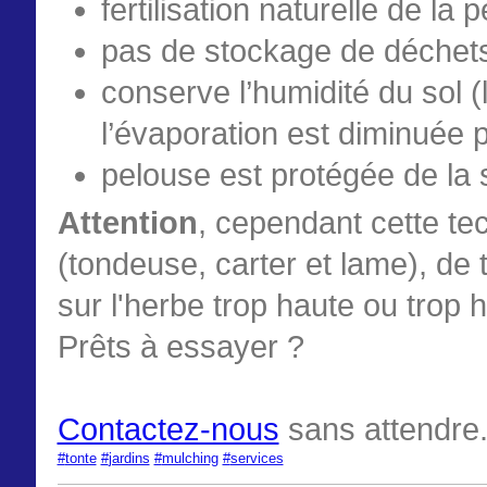
fertilisation naturelle de la 
pas de stockage de déchets 
conserve l’humidité du sol 
l’évaporation est diminuée pa
p
elouse est protégée de la
Attention
, cependant cette te
(tondeuse, carter et lame), de
sur l'herbe trop haute ou trop 
Prêts à essayer ?
Contactez-nous
sans attendre.
‪#‎
tonte‬
‪#‎
jardins‬
‪#‎
mulching‬
‪#‎
services‬