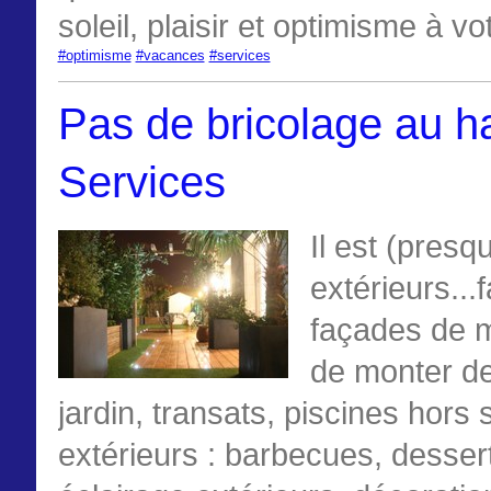
soleil, plaisir et optimisme à vo
‪#‎optimisme‬
‪#‎vacances‬
‪#‎services‬
Pas de bricolage au ha
Services
Il est (presq
extérieurs...
façades de m
de monter des
jardin, transats, piscines hor
extérieurs : barbecues, dessert